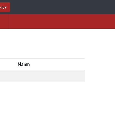
kiv
▾
Namn